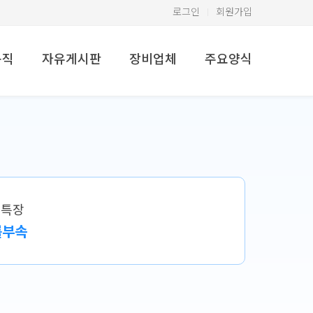
로그인
회원가입
구직
자유게시판
장비업체
주요양식
소특장
롤부속