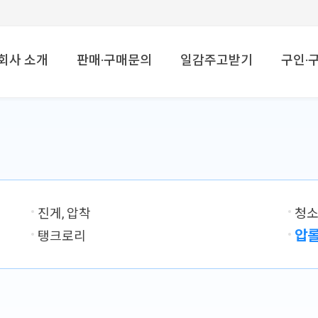
메뉴 건너뛰기
회사 소개
판매·구매문의
일감주고받기
구인·
진게, 압착
청
압
탱크로리