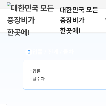
대한민국 모든
중장비가
한곳에!
압롤 / 진게 / 물차
압롤
살수차