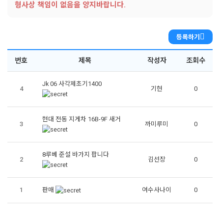
형사상 책임이 없음을 양지바랍니다.
등록하기
번호
제목
작성자
조회수
Jk 06 사각제초기1400
4
기현
0
현대 전동 지게차 16B-9F 새거
3
까미루미
0
8루베 준설 바가지 팝니다
2
김선장
0
1
판매
여수사나이
0