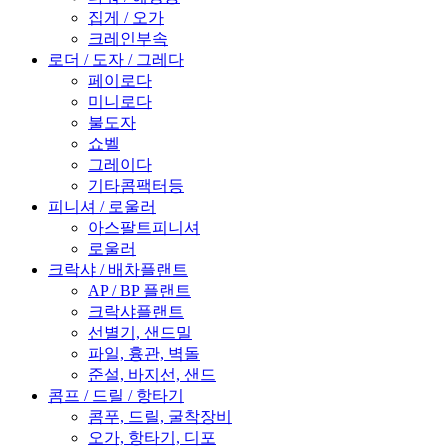
집게 / 오가
크레인부속
로더 / 도자 / 그레다
페이로다
미니로다
불도자
쇼벨
그레이다
기타콤팩터등
피니셔 / 로울러
아스팔트피니셔
로울러
크락샤 / 배차플랜트
AP / BP 플랜트
크락샤플랜트
선별기, 샌드밀
파일, 흉관, 벽돌
준설, 바지선, 샌드
콤프 / 드릴 / 항타기
콤푸, 드릴, 굴착장비
오가, 항타기, 디포