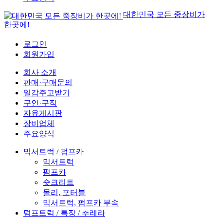
대한민국 모든 중장비가
한곳에!
로그인
회원가입
회사 소개
판매·구매문의
일감주고받기
구인·구직
자유게시판
장비업체
주요양식
믹서트럭 / 펌프카
믹서트럭
펌프카
숏크리트
몰리, 포터블
믹서트럭, 펌프카 부속
덤프트럭 / 특장 / 추레라