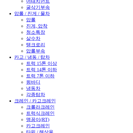
어태치먼트
굴삭기부속
압롤 / 진게 / 물차
압롤
진게, 압착
청소특장
살수차
탱크로리
압롤부속
카고 / 냉동 / 탑차
트럭 15톤 이상
트럭 14톤 이하
트럭 7톤 이하
윙바디
냉동차
각종탑차
크레인 / 카고크레인
크롤라크레인
트럭식크레인
맹꽁이(RT)
카고크레인
타워 / 해상용