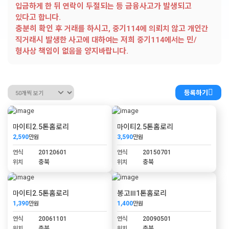
입금하게 한 뒤 연락이 두절되는 등 금융사고가 발생되고
있다고 합니다.
충분히 확인 후 거래를 하시고, 중기114에 의뢰치 않고 개인간
직거래시 발생한 사고에 대하여는 저희 중기114에서는 민/
형사상 책임이 없음을 양지바랍니다.
등록하기
마이티2.5톤홈로리
마이티2.5톤홈로리
2,590
만원
3,590
만원
연식
20120601
연식
20150701
위치
충북
위치
충북
마이티2.5톤홈로리
봉고Ⅲ1톤홈로리
1,390
만원
1,400
만원
연식
20061101
연식
20090501
위치
충북
위치
충북