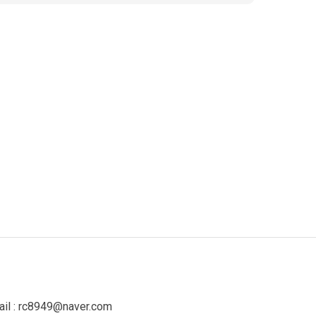
il : rc8949@naver.com