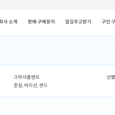
메뉴 건너뛰기
회사 소개
판매·구매문의
일감주고받기
구인·
크락샤플랜트
선별
준설, 바지선, 샌드