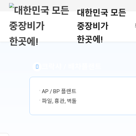
대한민국 모든
중장비가
한곳에!
크락샤 / 배차플랜트
AP / BP 플랜트
파일, 흉관, 벽돌