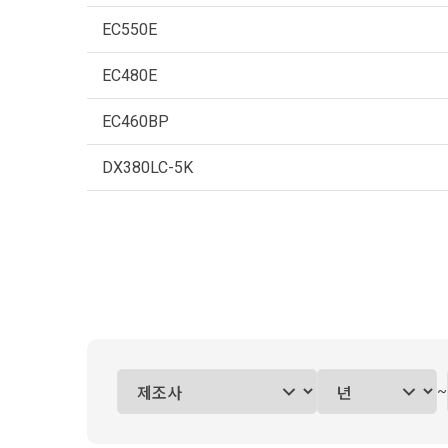
EC550E
EC480E
EC460BP
DX380LC-5K
~