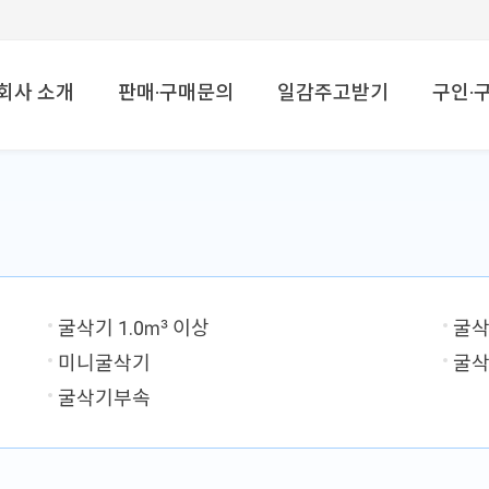
메뉴 건너뛰기
회사 소개
판매·구매문의
일감주고받기
구인·
굴삭기 1.0㎥ 이상
굴삭
미니굴삭기
굴
굴삭기부속