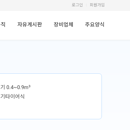
로그인
회원가입
구직
자유게시판
장비업체
주요양식
기 0.4~0.9㎥
삭기타이어식