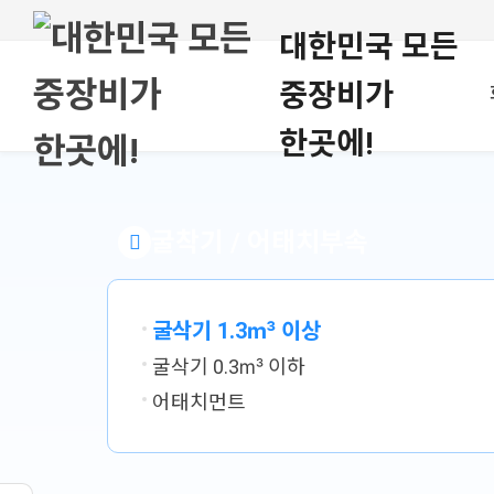
대한민국 모든
중장비가
한곳에!
굴착기 / 어태치부속
굴삭기 1.3㎥ 이상
굴삭기 0.3㎥ 이하
어태치먼트