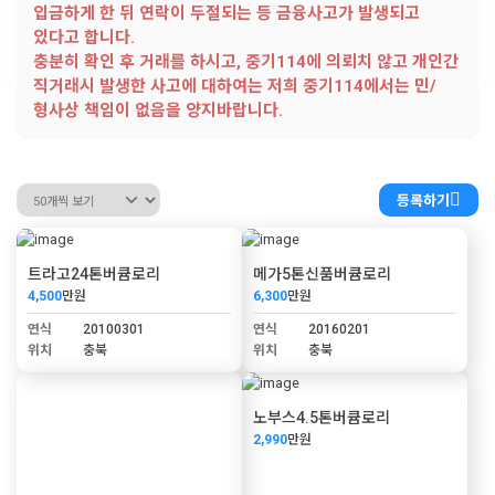
입금하게 한 뒤 연락이 두절되는 등 금융사고가 발생되고
있다고 합니다.
충분히 확인 후 거래를 하시고, 중기114에 의뢰치 않고 개인간
직거래시 발생한 사고에 대하여는 저희 중기114에서는 민/
형사상 책임이 없음을 양지바랍니다.
등록하기
트라고24톤버큠로리
메가5톤신품버큠로리
4,500
만원
6,300
만원
연식
20100301
연식
20160201
위치
충북
위치
충북
노부스4.5톤버큠로리
2,990
만원