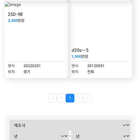
25D-9B
2,300
만원
d30sㅡ5
1,500
만원
연식
20220201
연식
20120501
위치
경기
위치
전북
1
~