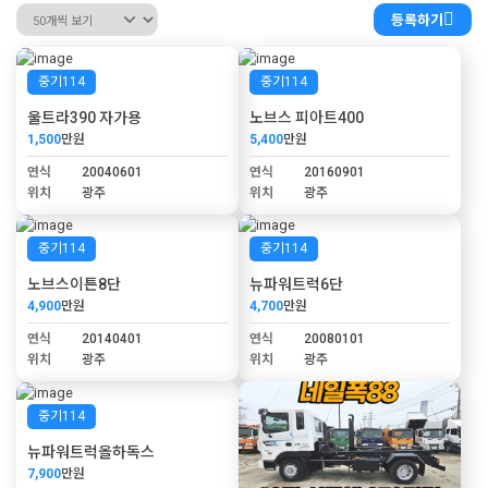
등록하기
중기114
중기114
울트라390 자가용
노브스 피아트400
1,500
만원
5,400
만원
연식
20040601
연식
20160901
위치
광주
위치
광주
중기114
중기114
노브스이튼8단
뉴파워트럭6단
4,900
만원
4,700
만원
연식
20140401
연식
20080101
위치
광주
위치
광주
중기114
뉴파워트럭올하독스
7,900
만원