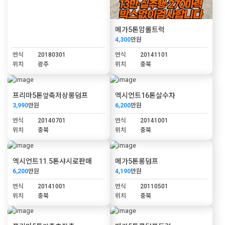
메가5톤암롤트럭
4,300
만원
연식
20180301
연식
20141101
위치
광주
위치
충북
프리마5톤앞축저상롱덤프
엑시언트16톤살수차
3,990
만원
6,200
만원
연식
20140701
연식
20141001
위치
충북
위치
충북
엑시언트11.5톤샤시로판매
메가5톤롱덤프
6,200
만원
4,190
만원
연식
20141001
연식
20110501
위치
충북
위치
충북