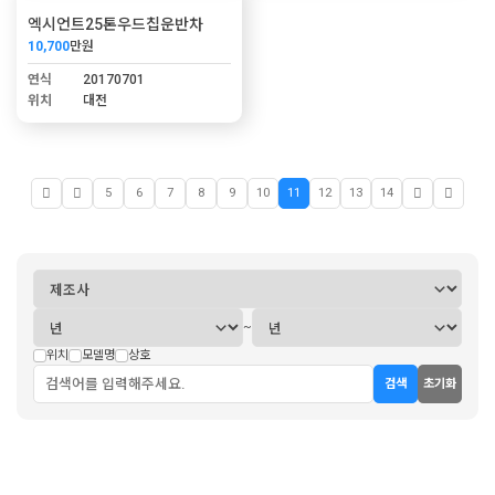
엑시언트25톤우드칩운반차
10,700
만원
연식
20170701
위치
대전
5
6
7
8
9
10
11
12
13
14
~
위치
모델명
상호